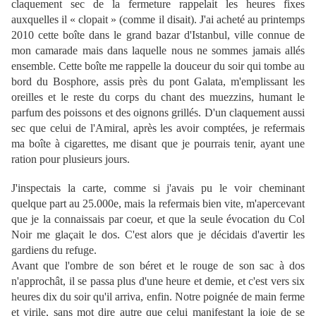
claquement sec de la fermeture rappelait les heures fixes
auxquelles il « clopait » (comme il disait). J'ai acheté au printemps
2010 cette boîte dans le grand bazar d'Istanbul, ville connue de
mon camarade mais dans laquelle nous ne sommes jamais allés
ensemble. Cette boîte me rappelle la douceur du soir qui tombe au
bord du Bosphore, assis près du pont Galata, m'emplissant les
oreilles et le reste du corps du chant des muezzins, humant le
parfum des poissons et des oignons grillés. D'un claquement aussi
sec que celui de l'Amiral, après les avoir comptées, je refermais
ma boîte à cigarettes, me disant que je pourrais tenir, ayant une
ration pour plusieurs jours.
J'inspectais la carte, comme si j'avais pu le voir cheminant
quelque part au 25.000e, mais la refermais bien vite, m'apercevant
que je la connaissais par coeur, et que la seule évocation du Col
Noir me glaçait le dos. C'est alors que je décidais d'avertir les
gardiens du refuge.
Avant que l'ombre de son béret et le rouge de son sac à dos
n'approchât, il se passa plus d'une heure et demie, et c'est vers six
heures dix du soir qu'il arriva, enfin. Notre poignée de main ferme
et virile, sans mot dire autre que celui manifestant la joie de se