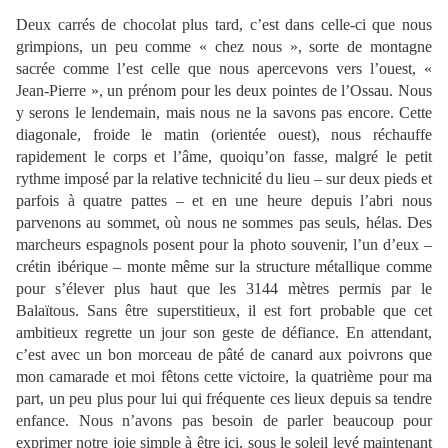
Deux carrés de chocolat plus tard, c’est dans celle-ci que nous
grimpions, un peu comme « chez nous », sorte de montagne
sacrée comme l’est celle que nous apercevons vers l’ouest, «
Jean-Pierre », un prénom pour les deux pointes de l’Ossau. Nous
y serons le lendemain, mais nous ne la savons pas encore. Cette
diagonale, froide le matin (orientée ouest), nous réchauffe
rapidement le corps et l’âme, quoiqu’on fasse, malgré le petit
rythme imposé par la relative technicité du lieu – sur deux pieds et
parfois à quatre pattes – et en une heure depuis l’abri nous
parvenons au sommet, où nous ne sommes pas seuls, hélas. Des
marcheurs espagnols posent pour la photo souvenir, l’un d’eux –
crétin ibérique – monte même sur la structure métallique comme
pour s’élever plus haut que les 3144 mètres permis par le
Balaïtous. Sans être superstitieux, il est fort probable que cet
ambitieux regrette un jour son geste de défiance. En attendant,
c’est avec un bon morceau de pâté de canard aux poivrons que
mon camarade et moi fêtons cette victoire, la quatrième pour ma
part, un peu plus pour lui qui fréquente ces lieux depuis sa tendre
enfance. Nous n’avons pas besoin de parler beaucoup pour
exprimer notre joie simple à être ici, sous le soleil levé maintenant