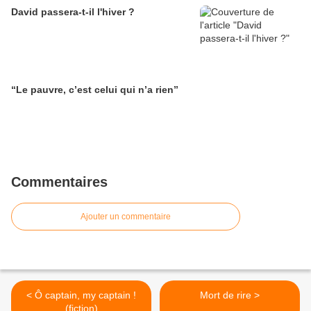
David passera-t-il l'hiver ?
“Le pauvre, c’est celui qui n’a rien”
Commentaires
Ajouter un commentaire
< Ô captain, my captain !
Mort de rire >
(fiction)