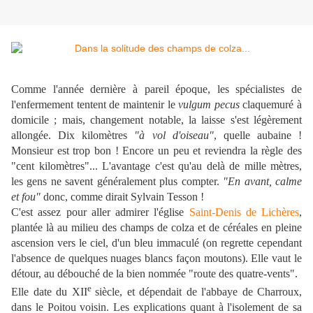
Comme l'année dernière à pareil époque, les spécialistes de
l'enfermement tentent de maintenir le
vulgum pecus
claquemuré à
domicile ; mais, changement notable, la laisse s'est légèrement
allongée. Dix kilomètres
"à vol d'oiseau"
, quelle aubaine !
Monsieur est trop bon ! Encore un peu et reviendra la règle des
"cent kilomètres"... L'avantage c'est qu'au delà de mille mètres,
les gens ne savent généralement plus compter.
"En avant, calme
et fou"
donc, comme dirait Sylvain Tesson !
C'est assez pour aller admirer l'église
Saint-Denis de Lichères
,
plantée là au milieu des champs de colza et de céréales en pleine
ascension vers le ciel, d'un bleu immaculé (on regrette cependant
l'absence de quelques nuages blancs façon moutons). Elle vaut le
détour, au débouché de la bien nommée "route des quatre-vents".
e
Elle date du XII
siècle, et dépendait de l'abbaye de Charroux,
dans le Poitou voisin. Les explications quant à l'isolement de sa