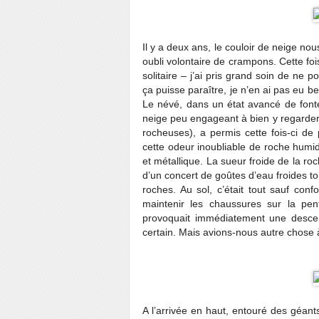
Il y a deux ans, le couloir de neige n
oubli volontaire de crampons. Cette foi
solitaire – j’ai pris grand soin de ne 
ça puisse paraître, je n’en ai pas eu b
Le névé, dans un état avancé de fonte
neige peu engageant à bien y regarder. 
rocheuses), a permis cette fois-ci d
cette odeur inoubliable de roche humide
et métallique. La sueur froide de la r
d’un concert de goûtes d’eau froides t
roches. Au sol, c’était tout sauf conf
maintenir les chaussures sur la pe
provoquait immédiatement une descent
certain. Mais avions-nous autre chose à
A l’arrivée en haut, entouré des géan