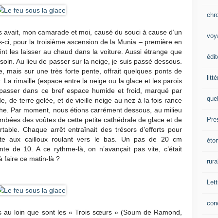
chr
ous avait, mon camarade et moi, causé du souci à cause d’un
voy
s-ci, pour la troisième ascension de la Munia – première en
point les laisser au chaud dans la voiture. Aussi étrange que
édit
esoin. Au lieu de passer sur la neige, je suis passé dessous.
, mais sur une très forte pente, offrait quelques ponts de
litt
La rimaille (espace entre la neige ou la glace et les parois
e passer dans ce bref espace humide et froid, marqué par
que
, de terre gelée, et de vieille neige au nez à la fois rance
oche. Par moment, nous étions carrément dessous, au milieu
Pre
ombées des voûtes de cette petite cathédrale de glace et de
ortable. Chaque arrêt entraînait des trésors d’efforts pour
nte aux cailloux roulant vers le bas. Un pas de 20 cm
éto
e de 10. A ce rythme-là, on n’avançait pas vite, c’était
 faire ce matin-là ?
rura
Lett
con
ts au loin que sont les « Trois sœurs » (Soum de Ramond,