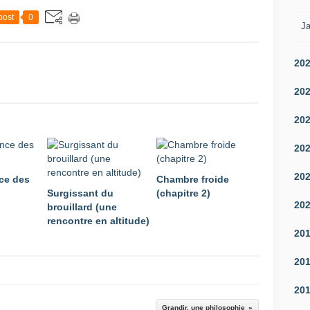
post
0
Ja
20
20
20
20
20
nce des
Chambre froide
Surgissant du
(chapitre 2)
20
brouillard (une
rencontre en altitude)
20
20
20
Grandir, une philosophie