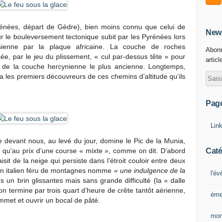
nées, départ de Gèdre), bien moins connu que celui de
News
r le bouleversement tectonique subit par les Pyrénées lors
ienne par la plaque africaine. La couche de roches
Abonn
ée, par le jeu du plissement, « cul par-dessus tête » pour
articl
s de la couche hercynienne le plus ancienne. Longtemps,
ea les premiers découvreurs de ces chemins d’altitude qu’ils
Pag
Lin
e devant nous, au levé du jour, domine le Pic de la Munia,
Caté
 qu’au prix d’une course « mixte », comme on dit. D’abord
t de la neige qui persiste dans l’étroit couloir entre deux
vain italien féru de montagnes nomme
« une indulgence de la
l'é
s un brin glissantes mais sans grande difficulté (la « dalle
 on termine par trois quart d’heure de crête tantôt aérienne,
éme
ommet et ouvrir un bocal de pâté.
mon