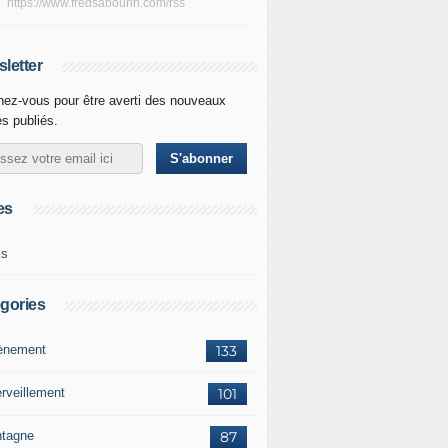
https://www.fredsabourin.com/rss
letter
ez-vous pour être averti des nouveaux
es publiés.
es
ks
gories
vènement
133
rveillement
101
tagne
87