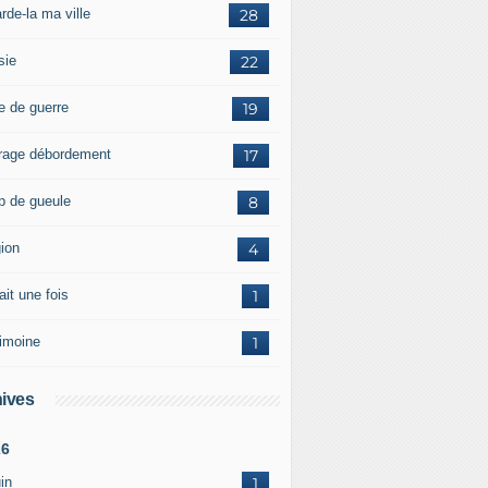
rde-la ma ville
28
sie
22
e de guerre
19
rage débordement
17
p de gueule
8
gion
4
tait une fois
1
rimoine
1
ives
26
in
1