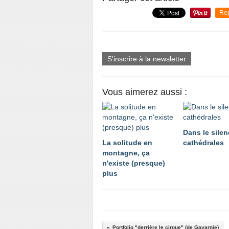
Re
S'inscrire à la newsletter
Vous aimerez aussi :
Dans le sile
La solitude en
cathédrales
montagne, ça
n'existe (presque)
plus
Portfolio "derrière le cirque" (de Gavarnie)