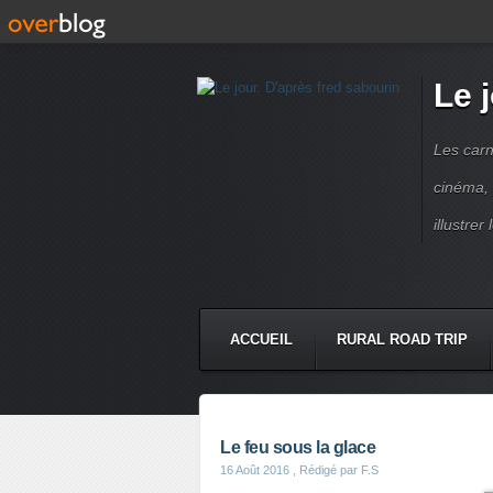
Le 
Les carn
cinéma, 
illustre
ACCUEIL
RURAL ROAD TRIP
LETTRES À...
PRESSE BOO
Le feu sous la glace
16 Août 2016
, Rédigé par F.S