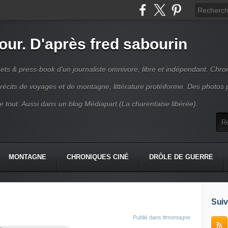
jour. D'après fred sabourin
ets & press-book d'un journaliste omnivore, libre et indépendant. Chro
récits de voyages et de montagne, littérature protéiforme. Des photos 
r le tout. Aussi dans un blog Médiapart (La charentaise libérée).
MONTAGNE
CHRONIQUES CINÉ
DRÔLE DE GUERRE
K
CONTACT
Suiv
Publié dans
#montagne