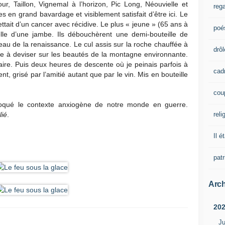
r, Taillon, Vignemal à l’horizon, Pic Long, Néouvielle et
rega
 en grand bavardage et visiblement satisfait d’être ici. Le
tait d’un cancer avec récidive. Le plus « jeune » (65 ans à
poé
tielle d’une jambe. Ils débouchèrent une demi-bouteille de
au de la renaissance. Le cul assis sur la roche chauffée à
drôl
ure à deviser sur les beautés de la montagne environnante.
faire. Puis deux heures de descente où je peinais parfois à
cad
nt, grisé par l’amitié autant que par le vin. Mis en bouteille
cou
oqué le contexte anxiogène de notre monde en guerre.
reli
lié
.
Il é
pat
Arch
20
Ju