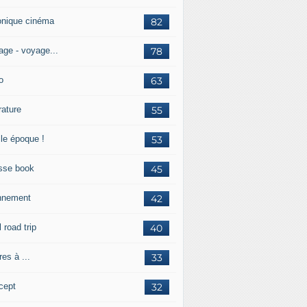
onique cinéma
82
age - voyage...
78
o
63
érature
55
lle époque !
53
sse book
45
nnement
42
l road trip
40
res à ...
33
cept
32