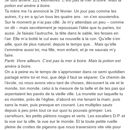
Je suis amère. 221 kilomètres. C’est pas la mer à boire. Mais la
potion est amère à boire.
Ta mère me l’a annoncé le 29 février. Un jour pas comme les
autres, il y en a qu’un tous les quatre ans : on s'en souviendra.
Sur le moment je n’ai pas cillé. Je m’y attendais un peu – comme
on dit – mais secrètement je repoussais l’idée que tu partes, toi
aussi. Je faisais l’autruche, la tête dans le sable, les fesses en
l’air. Elle m’a botté le cul avec sa nouvelle à la con. Qu’elle s’en
aille, quoi de plus naturel, depuis le temps que... Mais qu’elle
t’emmène aussi toi, ma fille, mon enfant, et je ne saurais m’y
faire.
Partir. Vivre ailleurs. C’est pas la mer à boire. Mais la potion est
amère à boire.
On a à peine eu le temps de s’apprivoiser dans ce semi quotidien
partagé entre toi et moi, que déjà il faut se séparer. Ce chemin de
l’école, où nous avons vécu tant de choses, découvert la vie et le
monde, ton monde, celui à la mesure de ta taille et de tes pas qui
arpentaient les pavés de la vieille ville. La murette sur laquelle tu
es montée, près de l’église, d’abord en me tenant la main, puis
sans la main, puis presque en courant. Les multiples sauts
depuis à peu près tout ce sur quoi tu pouvais grimper. Les
carrefours, les petits piétons rouges et verts. Les escaliers D-P. et
la vue sur la ville, la vue sur le monde. Et la toute petite ruelle
pleine de crottes de pigeons que nous traversions vite vite pour