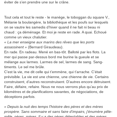
éviter de s’en prendre une sur le crâne.
Tout cela et tout le reste - le manège, le toboggan du square V.,
Mélanie la boulangère, la bibliothèque et les poufs sur lesquels
on se vautre les samedis d’hiver quand il ne fait ni beau ni
chaud : ça déménage. Et moi je reste en rade. A quai. Echoué
comme un vieux chalutier.
« La mer enseigne aux marins des rêves que les ports
assassinent »
(Bernard Giraudeau).
En rade. En radeau. Mené en bas-tôt. Balloté par les flots. La
mer qui passe par-dessus bord me burine la gueule et se
mélange aux larmes. Larmes de sel, larmes de sang. Sang-
timents. Le sel me brûle.
C’est la vie, me dit celle qui t’emmène, qui t'arrache. C’était
prévisible. La vie est une chienne, une chienne de vie. Certains
construisent, d’autres reconstruisent. D’autres encore détruisent.
Faire, défaire, refaire. Nous ne nous verrons plus qu’au prix de
kilomètres et de planifications savantes, de négociations, de
déceptions parfois.
« Depuis la nuit des temps l'histoire des pères et des mères
prospère. Sans sommaire et sans faire d'impairs, j'énumère pêle-
mêle, pères, mères. Il y a des pères détestables et des mères